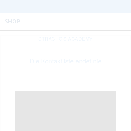
SHOP
STRACHO'S ACADEMY
Die Kontaktliste endet nie