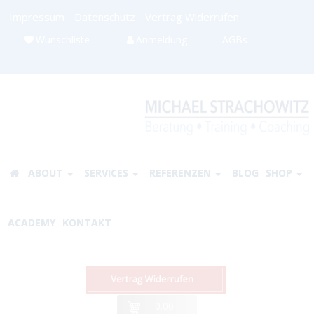
Impressum
Datenschutz
Vertrag Widerrufen
Wunschliste
Anmeldung
AGBs
ABOUT
SERVICES
REFERENZEN
BLOG
SHOP
ACADEMY
KONTAKT
0.00