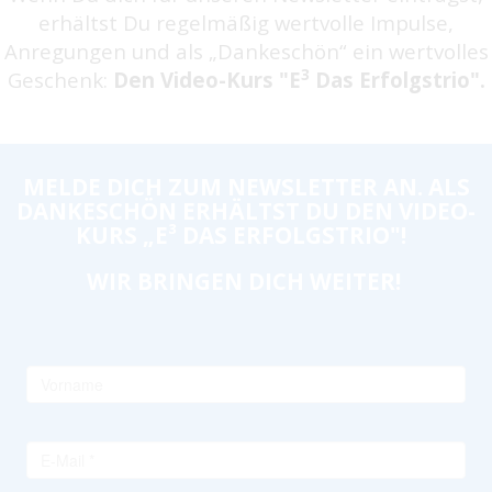
erhältst Du regelmäßig wertvolle Impulse,
Anregungen und als „Dankeschön“ ein wertvolles
3
Geschenk:
Den Video-Kurs "E
Das Erfolgstrio".
MELDE DICH ZUM NEWSLETTER AN. ALS
DANKESCHÖN ERHÄLTST DU DEN VIDEO-
KURS „E³ DAS ERFOLGSTRIO"!
WIR BRINGEN DICH WEITER!