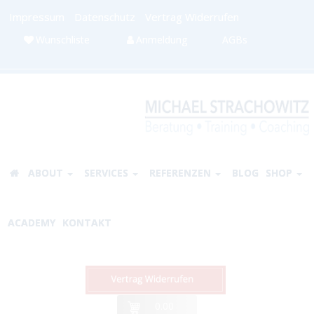
Impressum
Datenschutz
Vertrag Widerrufen
Wunschliste
Anmeldung
AGBs
ABOUT
SERVICES
REFERENZEN
BLOG
SHOP
ACADEMY
KONTAKT
0.00