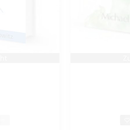
cht
Zu
gen