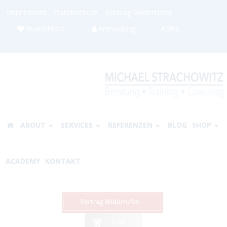
Impressum
Datenschutz
Vertrag Widerrufen
Wunschliste
Anmeldung
AGBs
ABOUT
SERVICES
REFERENZEN
BLOG
SHOP
ACADEMY
KONTAKT
0.00