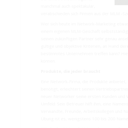
manchmal auch spektakulär,
verabschieden sich Firmen aus der MLM -Sz
Wer sich heute im Network-Marketing etwas 
einem eigenen MLM-Geschäft selbstständig 
seinen zukünftigen Partner sehr genau anse
gültige und objektive Kriterien, an Hand der
bestimmtes Unternehmen treffen kann? Hier 
können.
Produkte, die jeder braucht
Eine Network-Firma, die Produkte anbietet,
benötigt, erleichtert seinen Vertriebspartne
neuer Networker seine ersten Kunden und V
Umfeld. Sein Betreuer hilft ihm, eine Namensli
Verwandte, Freunde, Arbeitskollegen und Na
Übung ist es, wenigstens 100 bis 200 Namen