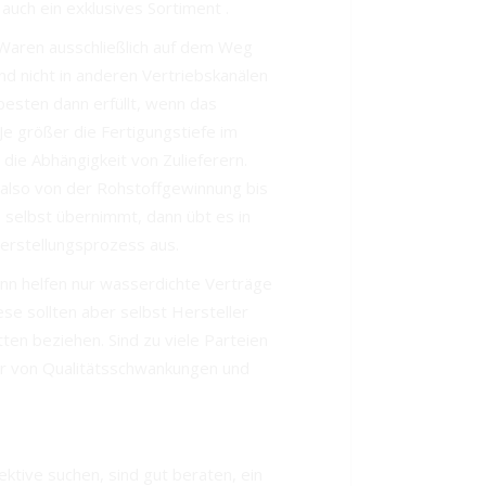
 auch ein exklusives Sortiment .
 Waren ausschließlich auf dem Weg
d nicht in anderen Vertriebskanälen
esten dann erfüllt, wenn das
Je größer die Fertigungstiefe im
die Abhängigkeit von Zulieferern.
lso von der Rohstoffgewinnung bis
 selbst übernimmt, dann übt es in
erstellungsprozess aus.
dann helfen nur wasserdichte Verträge
ese sollten aber selbst Hersteller
ten beziehen. Sind zu viele Parteien
fahr von Qualitätsschwankungen und
ektive suchen, sind gut beraten, ein