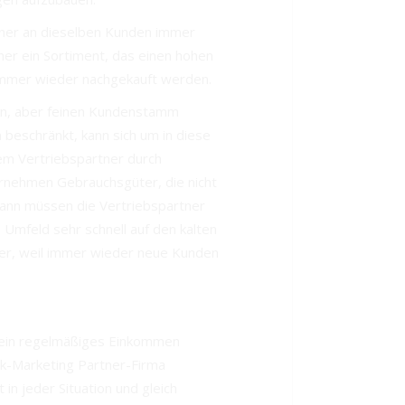
rtner an dieselben Kunden immer
aher ein Sortiment, das einen hohen
 immer wieder nachgekauft werden.
nen, aber feinen Kundenstamm
beschränkt, kann sich um in diese
em Vertriebspartner durch
ernehmen Gebrauchsgüter, die nicht
ann müssen die Vertriebspartner
 Umfeld sehr schnell auf den kalten
ger, weil immer wieder neue Kunden
 ein regelmäßiges Einkommen
rk-Marketing Partner-Firma
 in jeder Situation und gleich