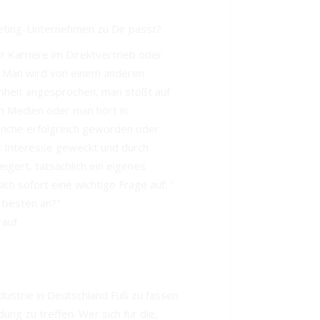
ting-Unternehmen zu Dir passt?
er Karriere im Direktvertrieb oder
 Man wird von einem anderen
nheit angesprochen, man stößt auf
en Medien oder man hört in
anche erfolgreich geworden oder
as Interesse geweckt und durch
gert, tatsächlich ein eigenes
ch sofort eine wichtige Frage auf: "
 besten an?"
auf.
dustrie in Deutschland Fuß zu fassen
ung zu treffen. Wer sich für die,