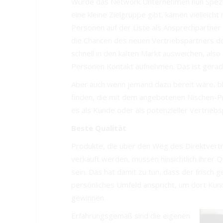
Würde das Network Unternehmen nun Spezial
eine kleine Zielgruppe gibt, kämen vielleich
Personen auf der Liste als Ansprechpartner 
die Chancen des neuen Vertriebspartners de
schnell in den kalten Markt ausweichen, als
Personen Kontakt aufnehmen. Das ist gerade 
Aber auch wenn jemand dazu bereit wäre, bli
finden, die mit dem angebotenen Nischen-P
es als Kunde oder als potenzieller Vertriebs
Beste Qualität
Produkte, die über den Weg des Direktvert
verkauft werden, müssen hinsichtlich ihrer Q
sein. Das hat damit zu tun, dass der frisch
persönliches Umfeld anspricht, um dort Kun
gewinnen.
Erfahrungsgemäß sind die eigenen