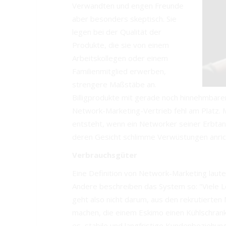
Verwandten und engen Freunde
aber besonders skeptisch. Sie
legen bei der Qualität der
Produkte, die sie von einem
Arbeitskollegen oder einem
Familienmitglied erwerben,
strengere Maßstäbe an.
Billigprodukte mit gerade noch hinnehmbarer
Network-Marketing-Vertrieb fehl am Platz. M
entsteht, wenn ein Networker seiner Erbtan
deren Gesicht schlimme Verwüstungen anrich
Verbrauchsgüter
Eine Definition von Network-Marketing laute
Andere beschreiben das System so: "Viele L
geht also nicht darum, aus den rekrutierte
machen, die einem Eskimo einen Kühlschrank 
es, stabile und langfristige Kundenbeziehun