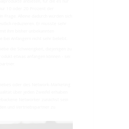
produkte anbieten, für die es nur
t nur 10 oder 20 Prozent der
in Frage. Alleine dadurch würden sich
utlich reduzieren. Er müsste sehr
o mit ihm bisher unbekannten
bei Anfängern nicht sehr beliebt.
ebe die Schwierigkeit, diejenigen zu
rodukt etwas anfangen können - sei
partner.
riebes oder des Network-Marketing
ualität über jeden Zweifel erhaben
 gebackene Networker zunächst sein
den und Vertriebspartner zu