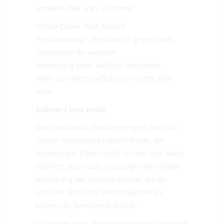
einteilen. Wie wäre es damit:
Ich bin Opfer, habt Mitleid
Verschwörung - die Welt ist gegen mich
Schuld sind die anderen
Verkettung übler äußerer Umstände
Welt- und Wirtschaftskrise – nichts geht
mehr
Schmerz lass nach!
Doch was nützt das demjenigen, der sich
solcher Ausreden bedient? Sicher, ein
kurzfristiger Effekt stellt sich ein: Der akute
Schmerz lässt nach, sozusagen eine lokale
Betäubung der offenen Wunde. Da die
Ursache aber nicht verschwunden ist,
kehren die Symptome zurück.
Schlimmer noch, meist werden die Ausreden