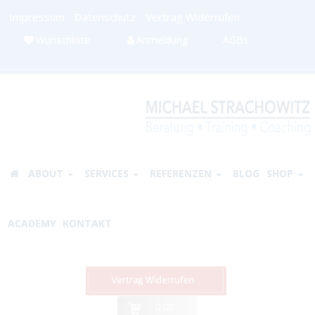
Impressum
Datenschutz
Vertrag Widerrufen
Wunschliste
Anmeldung
AGBs
ABOUT
SERVICES
REFERENZEN
BLOG
SHOP
ACADEMY
KONTAKT
0.00