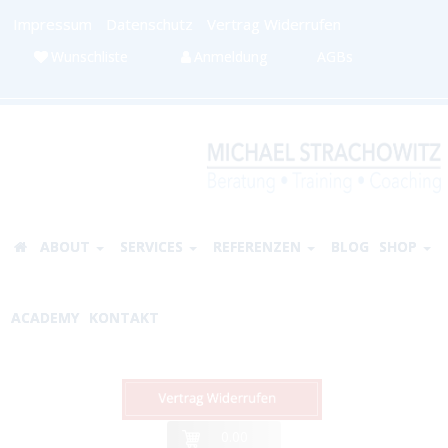
Impressum
Datenschutz
Vertrag Widerrufen
Wunschliste
Anmeldung
AGBs
ABOUT
SERVICES
REFERENZEN
BLOG
SHOP
ACADEMY
KONTAKT
0.00