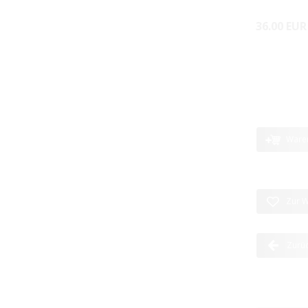
36.00 EUR
Ware
Zur W
Zurü