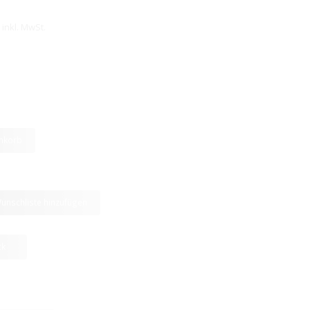
inkl. MwSt.
nkorb
unschliste hinzufügen
ck