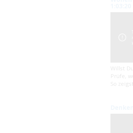
1:03:20
Willst D
Prüfe, w
So zeigs
Denken