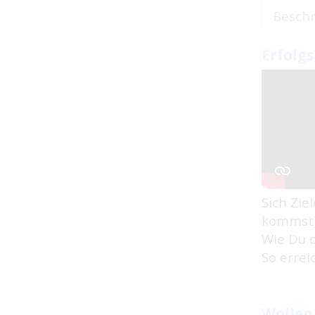
Besch
Erfolgs
Sich Zie
kommst e
Wie Du d
So errei
Wollen 