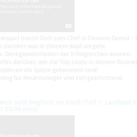
Hörspiel macht Dich zum Chef in Deinem Gemüt - 
e darüber was in Deinem Kopf vorgeht.
ie Denkgewohnheiten der Erfolgreichen kennen.
alles darüber, wie die Top Leute in diesem Busines
iplin an die Spitze gekommen sind!
ning für Neueinsteiger und Fortgeschrittene.
eich sein beginnt im Kopf (Teil 1: Laufzeit 55
t 52:09 min)