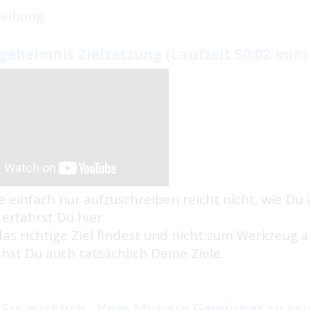
reibung
geheimnis Zielsetzung (Laufzeit 50:02 min)
le einfach nur aufzuschreiben reicht nicht, wie Du
rfährst Du hier.
as richtige Ziel findest und nicht zum Werkzeug a
chst Du auch tatsächlich Deine Ziele.
Sie wirklich - Vom Mut ein Gewinner zu sei