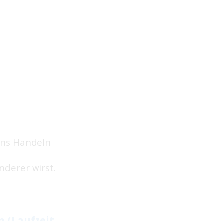
 ins Handeln
nderer wirst.
n (Laufzeit