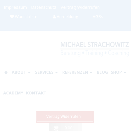
Impressum
Datenschutz
Vertrag Widerrufen
Wunschliste
Anmeldung
AGBs
ABOUT
SERVICES
REFERENZEN
BLOG
SHOP
ACADEMY
KONTAKT
0.00