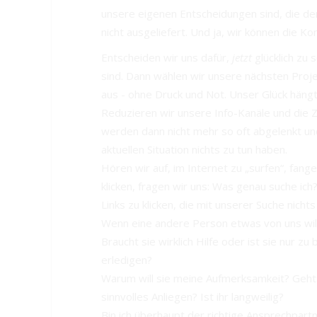
unsere eigenen Entscheidungen sind, die den
nicht ausgeliefert. Und ja, wir können die Ko
Entscheiden wir uns dafür,
jetzt
glücklich zu 
sind. Dann wählen wir unsere nächsten Proj
aus - ohne Druck und Not. Unser Glück hängt
Reduzieren wir unsere Info-Kanäle und die Ze
werden dann nicht mehr so oft abgelenkt und
aktuellen Situation nichts zu tun haben.
Hören wir auf, im Internet zu „surfen“, fange
klicken, fragen wir uns: Was genau suche ich
Links zu klicken, die mit unserer Suche nicht
Wenn eine andere Person etwas von uns will,
Braucht sie wirklich Hilfe oder ist sie nur z
erledigen?
Warum will sie meine Aufmerksamkeit? Geht
sinnvolles Anliegen? Ist ihr langweilig?
Bin ich überhaupt der richtige Ansprechpart