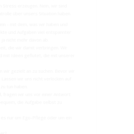
 Stress erzeugen. Nein, wir sind
ntrolle über unsers Situation haben.
sein - mit dem, was wir haben und
ekte und Aufgaben viel entspannter
 ja nicht mehr davon ab.
it, die wir damit verbringen. Wir
 mit Ideen geflutet, die mit unserer
n wir gezielt an zu suchen. Bevor wir
? Lassen wir uns nicht verlocken auf
s zu tun haben.
 fragen wir uns vor einer Antwort:
u bequem, die Aufgabe selbst zu
 es nur um Ego-Pflege oder um ein
ner?