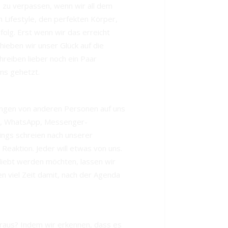
 zu verpassen, wenn wir all dem
n Lifestyle, den perfekten Körper,
olg. Erst wenn wir das erreicht
chieben wir unser Glück auf die
reiben lieber noch ein Paar
ns gehetzt.
ungen von anderen Personen auf uns
neu, WhatsApp, Messenger-
ings schreien nach unserer
eaktion. Jeder will etwas von uns.
liebt werden möchten, lassen wir
en viel Zeit damit, nach der Agenda
aus? Indem wir erkennen, dass es