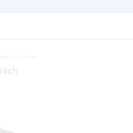
äch" zu öffnen
räch